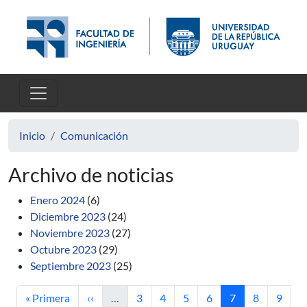
Pasar al contenido principal
Inicio
Comunicación
Archivo de noticias
Enero 2024
(6)
Diciembre 2023
(24)
Noviembre 2023
(27)
Octubre 2023
(29)
Septiembre 2023
(25)
Primera página
Página anterior
Página
Página
Página
Página
Página actual
Página
Págin
« Primera
‹‹
…
3
4
5
6
7
8
9