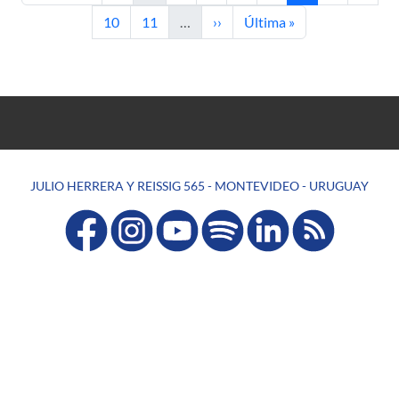
Página
Página
Siguiente página
Última página
10
11
…
››
Última »
JULIO HERRERA Y REISSIG 565 - MONTEVIDEO - URUGUAY