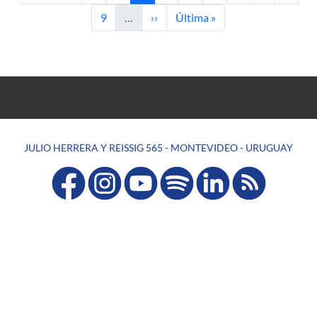
Página
Siguiente página
Última página
9
…
››
Última »
JULIO HERRERA Y REISSIG 565 - MONTEVIDEO - URUGUAY