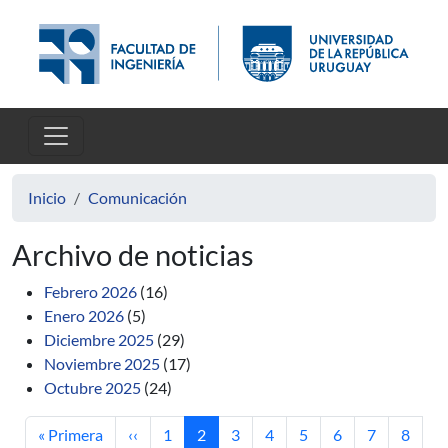
Pasar al contenido principal
Inicio
Comunicación
Archivo de noticias
Febrero 2026
(16)
Enero 2026
(5)
Diciembre 2025
(29)
Noviembre 2025
(17)
Octubre 2025
(24)
Primera página
Página anterior
Página
Página actual
Página
Página
Página
Página
Página
Página
« Primera
‹‹
1
2
3
4
5
6
7
8