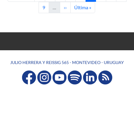
Página
Siguiente página
Última página
9
…
››
Última »
JULIO HERRERA Y REISSIG 565 - MONTEVIDEO - URUGUAY