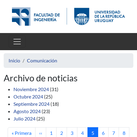
Pasar al contenido principal
Inicio
Comunicación
Archivo de noticias
Noviembre 2024
(31)
Octubre 2024
(25)
Septiembre 2024
(18)
Agosto 2024
(23)
Julio 2024
(25)
Primera página
Página anterior
Página
Página
Página
Página
Página actual
Página
Página
Página
« Primera
‹‹
1
2
3
4
5
6
7
8