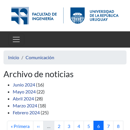
Pasar al contenido principal
Inicio
Comunicación
Archivo de noticias
Junio 2024
(16)
Mayo 2024
(22)
Abril 2024
(28)
Marzo 2024
(18)
Febrero 2024
(25)
Primera página
Página anterior
Página
Página
Página
Página
Página actual
Página
Págin
« Primera
‹‹
…
2
3
4
5
6
7
8