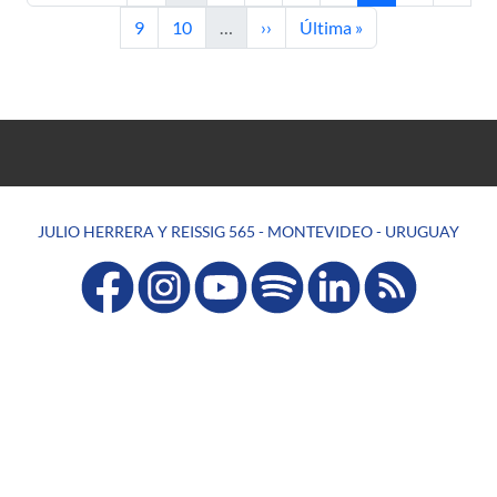
Página
Página
Siguiente página
Última página
9
10
…
››
Última »
JULIO HERRERA Y REISSIG 565 - MONTEVIDEO - URUGUAY