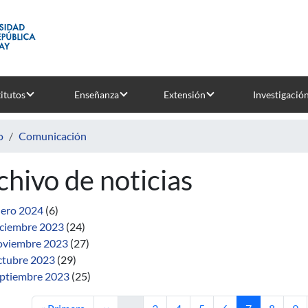
titutos
Enseñanza
Extensión
Investigació
o
Comunicación
chivo de noticias
ero 2024
(6)
ciembre 2023
(24)
viembre 2023
(27)
tubre 2023
(29)
ptiembre 2023
(25)
Primera página
Página anterior
Página
Página
Página
Página
Página actual
Página
Pág