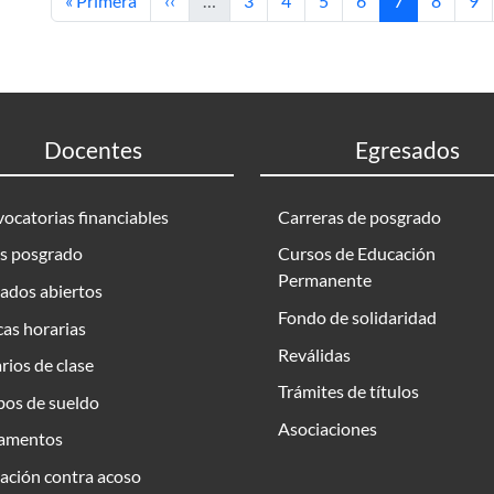
« Primera
‹‹
…
3
4
5
6
7
8
9
Docentes
Egresados
ocatorias financiables
Carreras de posgrado
s posgrado
Cursos de Educación
Permanente
ados abiertos
Fondo de solidaridad
as horarias
Reválidas
rios de clase
Trámites de títulos
bos de sueldo
Asociaciones
amentos
ación contra acoso