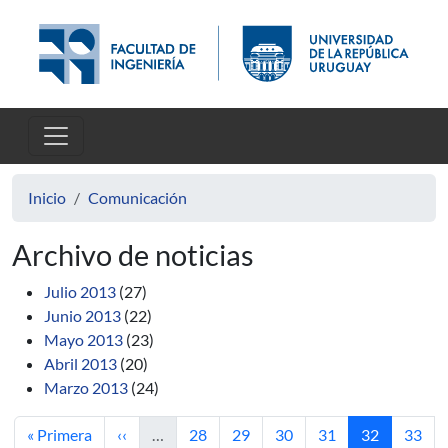
Pasar al contenido principal
Inicio
Comunicación
Archivo de noticias
Julio 2013
(27)
Junio 2013
(22)
Mayo 2013
(23)
Abril 2013
(20)
Marzo 2013
(24)
Primera página
Página anterior
Página
Página
Página
Página
Página actua
Págin
« Primera
‹‹
…
28
29
30
31
32
33