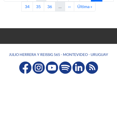
Página
Página
Página
Siguiente página
Última página
34
35
36
…
››
Última »
JULIO HERRERA Y REISSIG 565 - MONTEVIDEO - URUGUAY