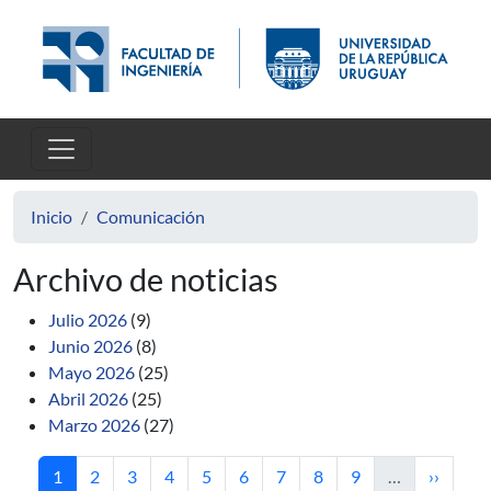
Pasar al contenido principal
Inicio
Comunicación
Archivo de noticias
Julio 2026
(9)
Junio 2026
(8)
Mayo 2026
(25)
Abril 2026
(25)
Marzo 2026
(27)
Página actual
Página
Página
Página
Página
Página
Página
Página
Página
Siguient
1
2
3
4
5
6
7
8
9
…
››