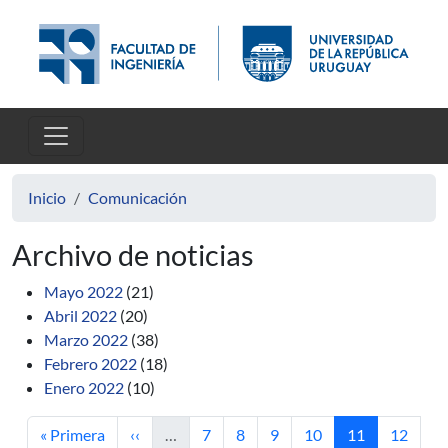
Pasar al contenido principal
Inicio
Comunicación
Archivo de noticias
Mayo 2022
(21)
Abril 2022
(20)
Marzo 2022
(38)
Febrero 2022
(18)
Enero 2022
(10)
Primera página
Página anterior
Página
Página
Página
Página
Página actual
Página
« Primera
‹‹
…
7
8
9
10
11
12