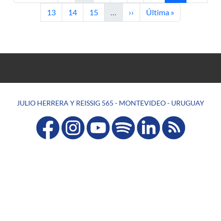
Página
Página
Página
Siguiente página
Última página
13
14
15
…
››
Última »
JULIO HERRERA Y REISSIG 565 - MONTEVIDEO - URUGUAY