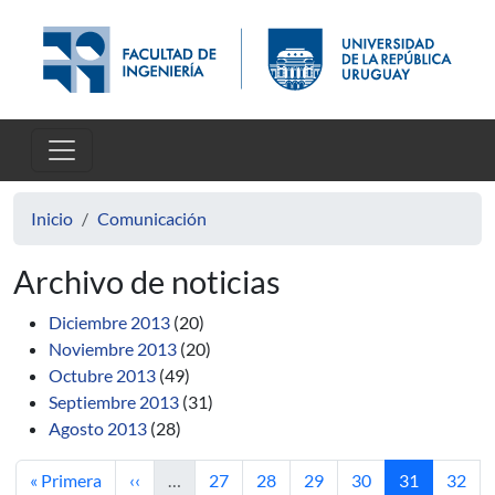
Pasar al contenido principal
Inicio
Comunicación
Archivo de noticias
Diciembre 2013
(20)
Noviembre 2013
(20)
Octubre 2013
(49)
Septiembre 2013
(31)
Agosto 2013
(28)
Primera página
Página anterior
Página
Página
Página
Página
Página actua
Págin
« Primera
‹‹
…
27
28
29
30
31
32