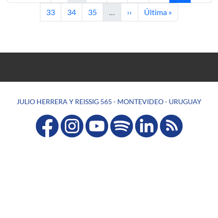
Página
Página
Página
Siguiente página
Última página
33
34
35
…
››
Última »
JULIO HERRERA Y REISSIG 565 - MONTEVIDEO - URUGUAY