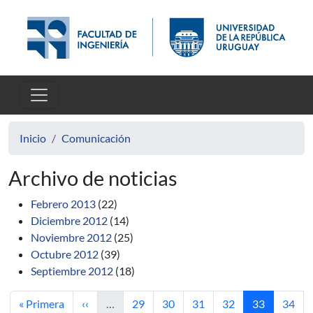
Pasar al contenido principal
Inicio
Comunicación
Archivo de noticias
Febrero 2013
(22)
Diciembre 2012
(14)
Noviembre 2012
(25)
Octubre 2012
(39)
Septiembre 2012
(18)
Primera página
Página anterior
Página
Página
Página
Página
Página actua
Págin
« Primera
‹‹
…
29
30
31
32
33
34