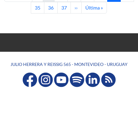
Página
Página
Página
Siguiente página
Última página
35
36
37
››
Última »
JULIO HERRERA Y REISSIG 565 - MONTEVIDEO - URUGUAY