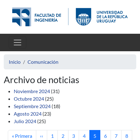
Pasar al contenido principal
Inicio
Comunicación
Archivo de noticias
Noviembre 2024
(31)
Octubre 2024
(25)
Septiembre 2024
(18)
Agosto 2024
(23)
Julio 2024
(25)
Primera página
Página anterior
Página
Página
Página
Página
Página actual
Página
Página
Página
« Primera
‹‹
1
2
3
4
5
6
7
8