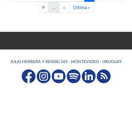
Página
Siguiente página
Última página
9
…
››
Última »
JULIO HERRERA Y REISSIG 565 - MONTEVIDEO - URUGUAY