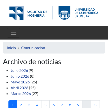
Pasar al contenido principal
Inicio
Comunicación
Archivo de noticias
Julio 2026
(9)
Junio 2026
(8)
Mayo 2026
(25)
Abril 2026
(25)
Marzo 2026
(27)
Página actual
Página
Página
Página
Página
Página
Página
Página
Página
Siguient
1
2
3
4
5
6
7
8
9
…
››