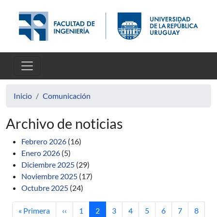
Pasar al contenido principal
Inicio
Comunicación
Archivo de noticias
Febrero 2026
(16)
Enero 2026
(5)
Diciembre 2025
(29)
Noviembre 2025
(17)
Octubre 2025
(24)
Primera página
Página anterior
Página
Página actual
Página
Página
Página
Página
Página
Página
« Primera
‹‹
1
2
3
4
5
6
7
8