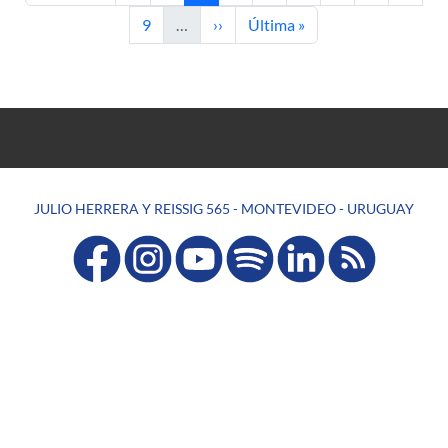
Página
Siguiente página
Última página
9
…
››
Última »
JULIO HERRERA Y REISSIG 565 - MONTEVIDEO - URUGUAY