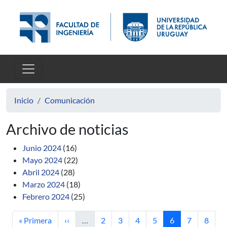
Pasar al contenido principal
Inicio
Comunicación
Archivo de noticias
Junio 2024
(16)
Mayo 2024
(22)
Abril 2024
(28)
Marzo 2024
(18)
Febrero 2024
(25)
Primera página
Página anterior
Página
Página
Página
Página
Página actual
Página
Págin
« Primera
‹‹
…
2
3
4
5
6
7
8