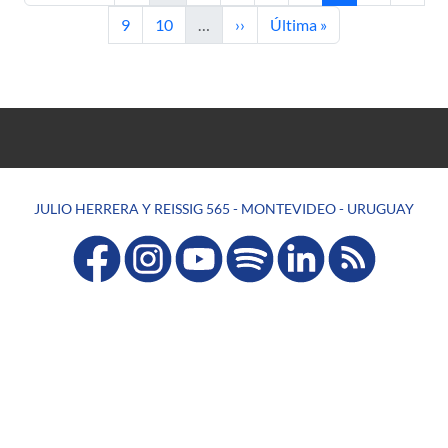
Página
Página
Siguiente página
Última página
9
10
…
››
Última »
JULIO HERRERA Y REISSIG 565 - MONTEVIDEO - URUGUAY