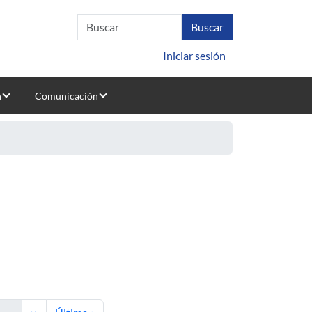
Iniciar sesión
n
Comunicación
ina
Siguiente página
Última página