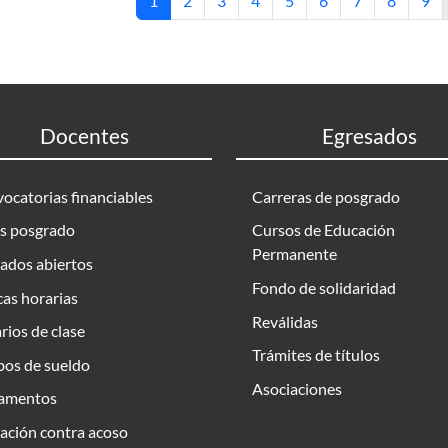
1
2
3
4
5
6
7
8
9
Docentes
Egresados
ocatorias financiables
Carreras de posgrado
s posgrado
Cursos de Educación
Permanente
ados abiertos
Fondo de solidaridad
as horarias
Reválidas
rios de clase
Trámites de títulos
bos de sueldo
Asociaciones
amentos
ación contra acoso