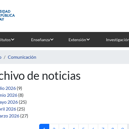
titutos
Enseñanza
Extensión
Investigació
o
Comunicación
chivo de noticias
lio 2026
(9)
nio 2026
(8)
ayo 2026
(25)
ril 2026
(25)
rzo 2026
(27)
Página actual
Página
Página
Página
Página
Página
Página
Página
Pág