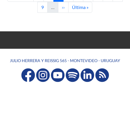
Página
Siguiente página
Última página
9
…
››
Última »
JULIO HERRERA Y REISSIG 565 - MONTEVIDEO - URUGUAY