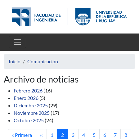
Pasar al contenido principal
Inicio
Comunicación
Archivo de noticias
Febrero 2026
(16)
Enero 2026
(5)
Diciembre 2025
(29)
Noviembre 2025
(17)
Octubre 2025
(24)
Primera página
Página anterior
Página
Página actual
Página
Página
Página
Página
Página
Página
« Primera
‹‹
1
2
3
4
5
6
7
8