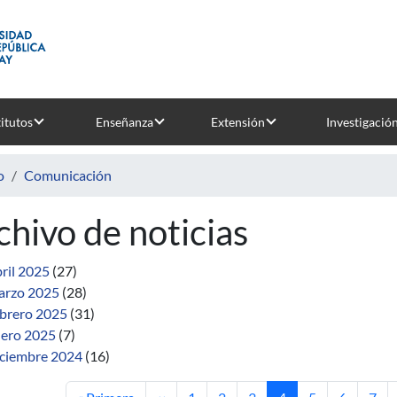
titutos
Enseñanza
Extensión
Investigació
o
Comunicación
chivo de noticias
ril 2025
(27)
rzo 2025
(28)
brero 2025
(31)
ero 2025
(7)
ciembre 2024
(16)
Primera página
Página anterior
Página
Página
Página
Página actual
Página
Página
Pági