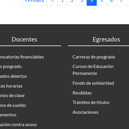
« Primera
‹‹
1
2
3
4
5
6
7
Docentes
Egresados
ocatorias financiables
Carreras de posgrado
s posgrado
Cursos de Educación
Permanente
ados abiertos
Fondo de solidaridad
as horarias
Reválidas
rios de clase
Trámites de títulos
bos de sueldo
Asociaciones
amentos
ación contra acoso