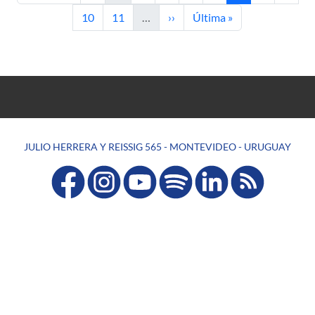
Página
Página
Siguiente página
Última página
10
11
…
››
Última »
JULIO HERRERA Y REISSIG 565 - MONTEVIDEO - URUGUAY