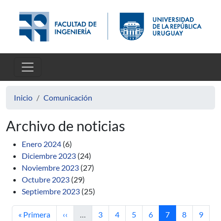
Pasar al contenido principal
Inicio
Comunicación
Archivo de noticias
Enero 2024
(6)
Diciembre 2023
(24)
Noviembre 2023
(27)
Octubre 2023
(29)
Septiembre 2023
(25)
Primera página
Página anterior
Página
Página
Página
Página
Página actual
Página
Págin
« Primera
‹‹
…
3
4
5
6
7
8
9