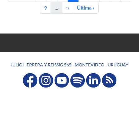
Página
Siguiente página
Última página
9
…
››
Última »
JULIO HERRERA Y REISSIG 565 - MONTEVIDEO - URUGUAY