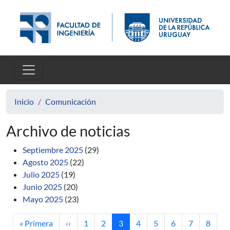
Pasar al contenido principal
Inicio
Comunicación
Archivo de noticias
Septiembre 2025
(29)
Agosto 2025
(22)
Julio 2025
(19)
Junio 2025
(20)
Mayo 2025
(23)
Primera página
Página anterior
Página
Página
Página actual
Página
Página
Página
Página
Página
« Primera
‹‹
1
2
3
4
5
6
7
8