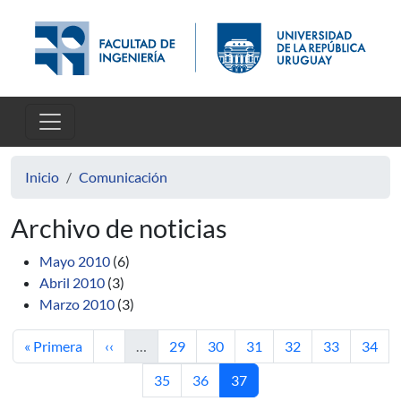
Pasar al contenido principal
Inicio
Comunicación
Archivo de noticias
Mayo 2010
(6)
Abril 2010
(3)
Marzo 2010
(3)
Primera página
Página anterior
Página
Página
Página
Página
Página
Págin
« Primera
‹‹
…
29
30
31
32
33
34
Página
Página
Página actual
35
36
37