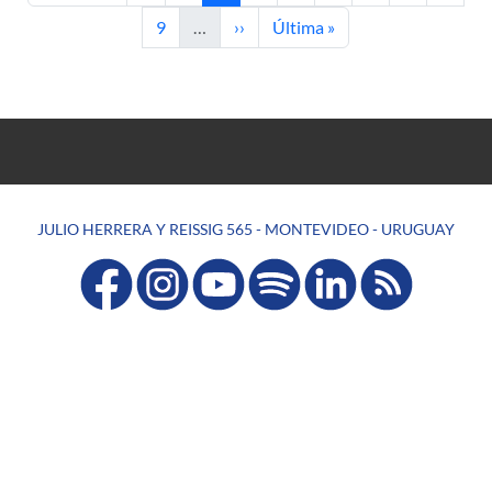
Página
Siguiente página
Última página
9
…
››
Última »
JULIO HERRERA Y REISSIG 565 - MONTEVIDEO - URUGUAY