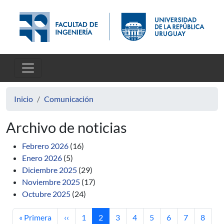
Pasar al contenido principal
Inicio
Comunicación
Archivo de noticias
Febrero 2026
(16)
Enero 2026
(5)
Diciembre 2025
(29)
Noviembre 2025
(17)
Octubre 2025
(24)
Primera página
Página anterior
Página
Página actual
Página
Página
Página
Página
Página
Página
« Primera
‹‹
1
2
3
4
5
6
7
8