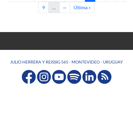
Página
Siguiente página
Última página
9
…
››
Última »
JULIO HERRERA Y REISSIG 565 - MONTEVIDEO - URUGUAY