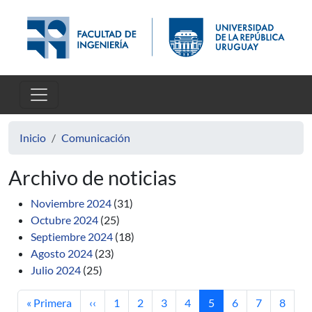
Pasar al contenido principal
Inicio
Comunicación
Archivo de noticias
Noviembre 2024
(31)
Octubre 2024
(25)
Septiembre 2024
(18)
Agosto 2024
(23)
Julio 2024
(25)
Primera página
Página anterior
Página
Página
Página
Página
Página actual
Página
Página
Página
« Primera
‹‹
1
2
3
4
5
6
7
8