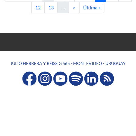
Página
Página
Siguiente página
Última página
12
13
…
››
Última »
JULIO HERRERA Y REISSIG 565 - MONTEVIDEO - URUGUAY