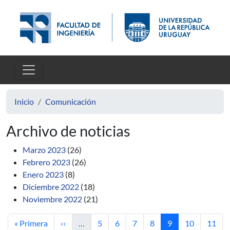
Pasar al contenido principal
Inicio
Comunicación
Archivo de noticias
Marzo 2023
(26)
Febrero 2023
(26)
Enero 2023
(8)
Diciembre 2022
(18)
Noviembre 2022
(21)
Primera página
Página anterior
Página
Página
Página
Página
Página actual
Página
Págin
« Primera
‹‹
…
5
6
7
8
9
10
11