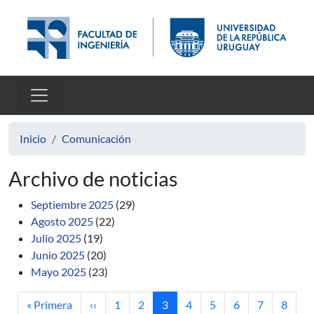
Pasar al contenido principal
Inicio
Comunicación
Archivo de noticias
Septiembre 2025
(29)
Agosto 2025
(22)
Julio 2025
(19)
Junio 2025
(20)
Mayo 2025
(23)
Primera página
Página anterior
Página
Página
Página actual
Página
Página
Página
Página
Página
« Primera
‹‹
1
2
3
4
5
6
7
8