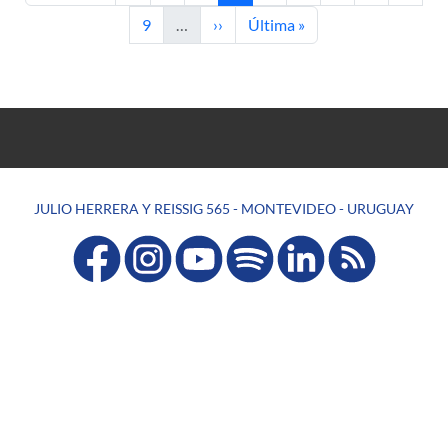
Página
Siguiente página
Última página
9
…
››
Última »
JULIO HERRERA Y REISSIG 565 - MONTEVIDEO - URUGUAY