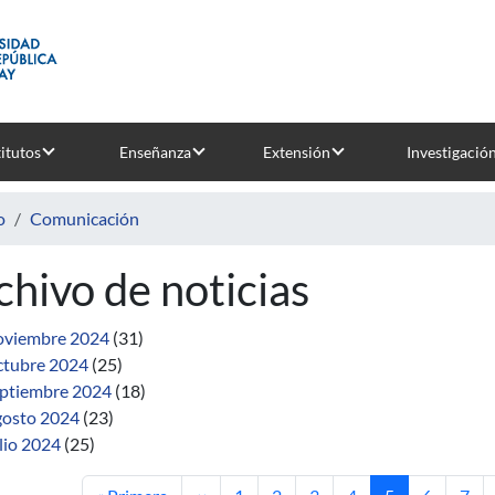
titutos
Enseñanza
Extensión
Investigació
o
Comunicación
chivo de noticias
viembre 2024
(31)
tubre 2024
(25)
ptiembre 2024
(18)
osto 2024
(23)
lio 2024
(25)
Primera página
Página anterior
Página
Página
Página
Página
Página actual
Página
Pági