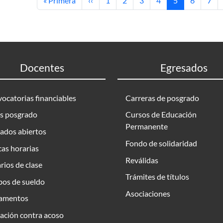
« Primera
‹‹
1
2
3
4
5
6
7
Docentes
Egresados
ocatorias financiables
Carreras de posgrado
s posgrado
Cursos de Educación
Permanente
ados abiertos
Fondo de solidaridad
as horarias
Reválidas
rios de clase
Trámites de títulos
bos de sueldo
Asociaciones
amentos
ación contra acoso