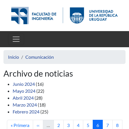
Pasar al contenido principal
Inicio
Comunicación
Archivo de noticias
Junio 2024
(16)
Mayo 2024
(22)
Abril 2024
(28)
Marzo 2024
(18)
Febrero 2024
(25)
Primera página
Página anterior
Página
Página
Página
Página
Página actual
Página
Págin
« Primera
‹‹
…
2
3
4
5
6
7
8