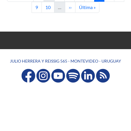
Página
Página
Siguiente página
Última página
9
10
…
››
Última »
JULIO HERRERA Y REISSIG 565 - MONTEVIDEO - URUGUAY