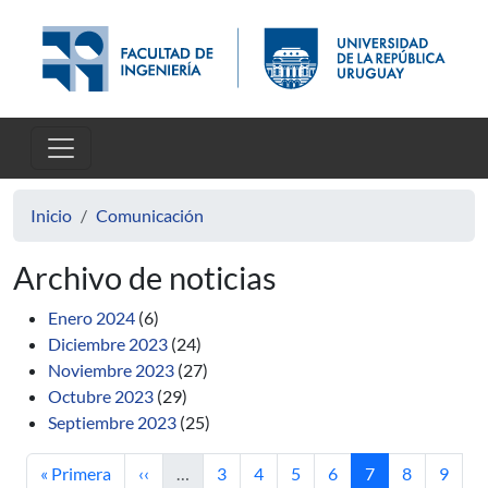
Pasar al contenido principal
Inicio
Comunicación
Archivo de noticias
Enero 2024
(6)
Diciembre 2023
(24)
Noviembre 2023
(27)
Octubre 2023
(29)
Septiembre 2023
(25)
Primera página
Página anterior
Página
Página
Página
Página
Página actual
Página
Págin
« Primera
‹‹
…
3
4
5
6
7
8
9