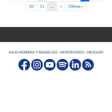
Página
Página
Siguiente página
Última página
10
11
…
››
Última »
JULIO HERRERA Y REISSIG 565 - MONTEVIDEO - URUGUAY