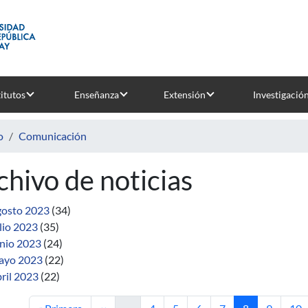
titutos
Enseñanza
Extensión
Investigació
o
Comunicación
chivo de noticias
osto 2023
(34)
lio 2023
(35)
nio 2023
(24)
ayo 2023
(22)
ril 2023
(22)
Primera página
Página anterior
Página
Página
Página
Página
Página actual
Página
Pág