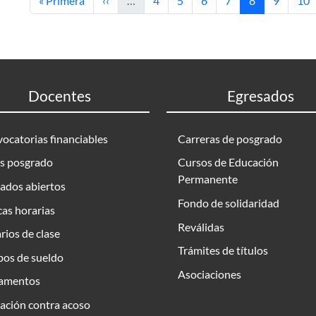
« Primera
‹‹
…
4
5
6
7
8
9
10
Docentes
Egresados
ocatorias financiables
Carreras de posgrado
s posgrado
Cursos de Educación
Permanente
ados abiertos
Fondo de solidaridad
as horarias
Reválidas
rios de clase
Trámites de títulos
bos de sueldo
Asociaciones
amentos
ación contra acoso