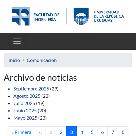
Pasar al contenido principal
Inicio
Comunicación
Archivo de noticias
Septiembre 2025
(29)
Agosto 2025
(22)
Julio 2025
(19)
Junio 2025
(20)
Mayo 2025
(23)
Primera página
Página anterior
Página
Página
Página actual
Página
Página
Página
Página
Página
« Primera
‹‹
1
2
3
4
5
6
7
8