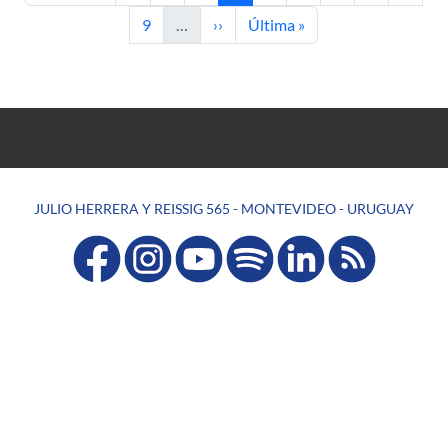
Página
Siguiente página
Última página
9
…
››
Última »
JULIO HERRERA Y REISSIG 565 - MONTEVIDEO - URUGUAY