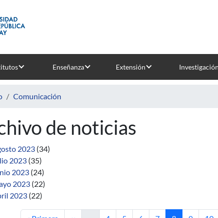
titutos
Enseñanza
Extensión
Investigació
o
Comunicación
chivo de noticias
osto 2023
(34)
lio 2023
(35)
nio 2023
(24)
ayo 2023
(22)
ril 2023
(22)
Primera página
Página anterior
Página
Página
Página
Página
Página actual
Página
Pág