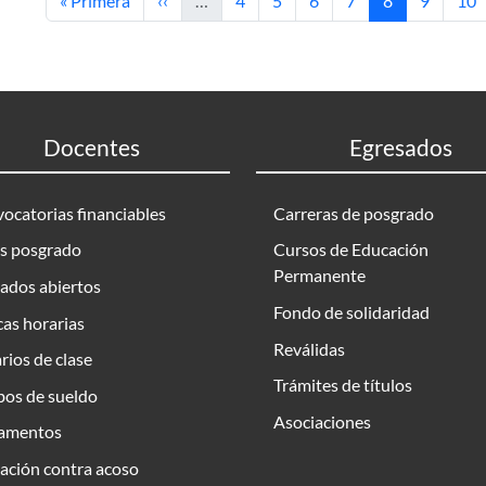
« Primera
‹‹
…
4
5
6
7
8
9
10
Docentes
Egresados
ocatorias financiables
Carreras de posgrado
s posgrado
Cursos de Educación
Permanente
ados abiertos
Fondo de solidaridad
as horarias
Reválidas
rios de clase
Trámites de títulos
bos de sueldo
Asociaciones
amentos
ación contra acoso