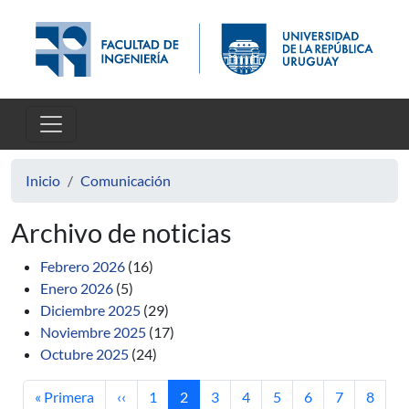
Pasar al contenido principal
Inicio
Comunicación
Archivo de noticias
Febrero 2026
(16)
Enero 2026
(5)
Diciembre 2025
(29)
Noviembre 2025
(17)
Octubre 2025
(24)
Primera página
Página anterior
Página
Página actual
Página
Página
Página
Página
Página
Página
« Primera
‹‹
1
2
3
4
5
6
7
8