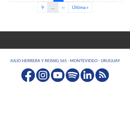
Página
Siguiente página
Última página
9
…
››
Última »
JULIO HERRERA Y REISSIG 565 - MONTEVIDEO - URUGUAY