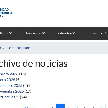
titutos
Enseñanza
Extensión
Investigació
o
Comunicación
chivo de noticias
brero 2026
(16)
ero 2026
(5)
ciembre 2025
(29)
viembre 2025
(17)
tubre 2025
(24)
Primera página
Página anterior
Página
Página actual
Página
Página
Página
Página
Pági