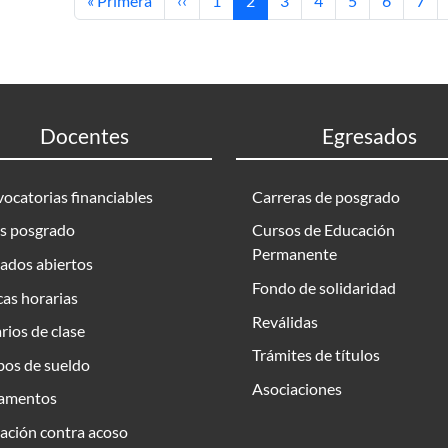
« Primera
‹‹
1
2
3
4
5
6
7
Docentes
Egresados
ocatorias financiables
Carreras de posgrado
s posgrado
Cursos de Educación
Permanente
ados abiertos
Fondo de solidaridad
as horarias
Reválidas
rios de clase
Trámites de títulos
bos de sueldo
Asociaciones
amentos
ación contra acoso