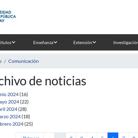
titutos
Enseñanza
Extensión
Investigació
o
Comunicación
chivo de noticias
nio 2024
(16)
ayo 2024
(22)
ril 2024
(28)
rzo 2024
(18)
brero 2024
(25)
Primera página
Página anterior
Página
Página
Página
Página
Página actua
Página
Pá