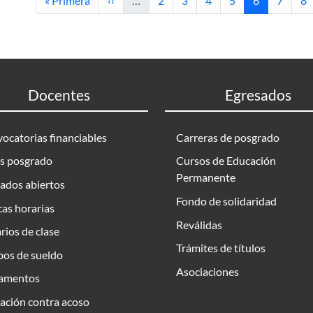
« Primera
‹‹
…
2
3
4
5
6
7
8
Docentes
Egresados
ocatorias financiables
Carreras de posgrado
s posgrado
Cursos de Educación
Permanente
ados abiertos
Fondo de solidaridad
as horarias
Reválidas
rios de clase
Trámites de títulos
bos de sueldo
Asociaciones
amentos
ación contra acoso