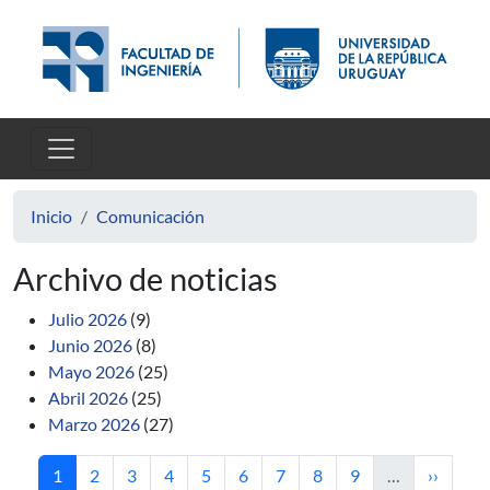
Pasar al contenido principal
Inicio
Comunicación
Archivo de noticias
Julio 2026
(9)
Junio 2026
(8)
Mayo 2026
(25)
Abril 2026
(25)
Marzo 2026
(27)
Página actual
Página
Página
Página
Página
Página
Página
Página
Página
Siguient
1
2
3
4
5
6
7
8
9
…
››