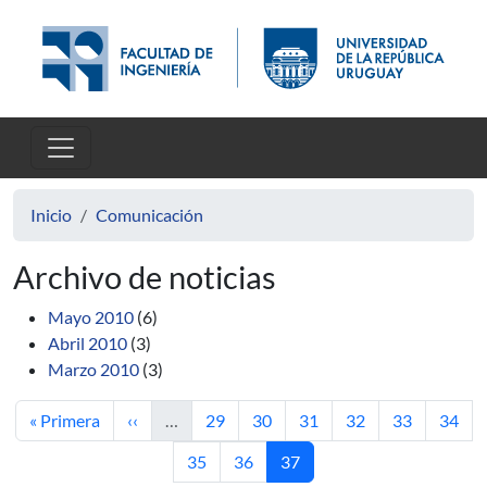
Pasar al contenido principal
Inicio
Comunicación
Archivo de noticias
Mayo 2010
(6)
Abril 2010
(3)
Marzo 2010
(3)
Primera página
Página anterior
Página
Página
Página
Página
Página
Págin
« Primera
‹‹
…
29
30
31
32
33
34
Página
Página
Página actual
35
36
37