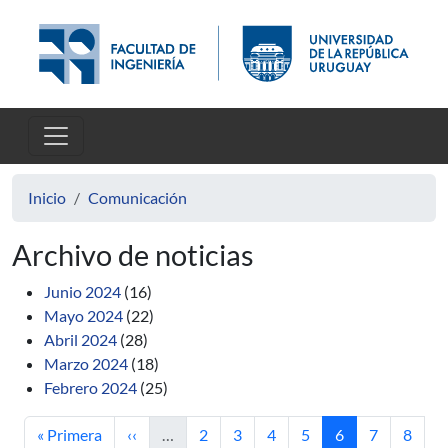
Pasar al contenido principal
Inicio
Comunicación
Archivo de noticias
Junio 2024
(16)
Mayo 2024
(22)
Abril 2024
(28)
Marzo 2024
(18)
Febrero 2024
(25)
Primera página
Página anterior
Página
Página
Página
Página
Página actual
Página
Págin
« Primera
‹‹
…
2
3
4
5
6
7
8