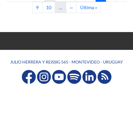
Página
Página
Siguiente página
Última página
9
10
…
››
Última »
JULIO HERRERA Y REISSIG 565 - MONTEVIDEO - URUGUAY