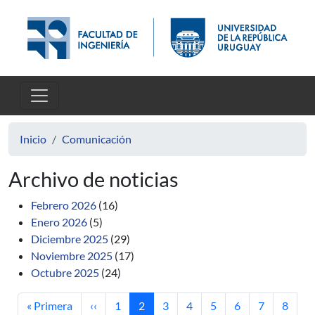
Pasar al contenido principal
Inicio
Comunicación
Archivo de noticias
Febrero 2026
(16)
Enero 2026
(5)
Diciembre 2025
(29)
Noviembre 2025
(17)
Octubre 2025
(24)
Primera página
Página anterior
Página
Página actual
Página
Página
Página
Página
Página
Página
« Primera
‹‹
1
2
3
4
5
6
7
8