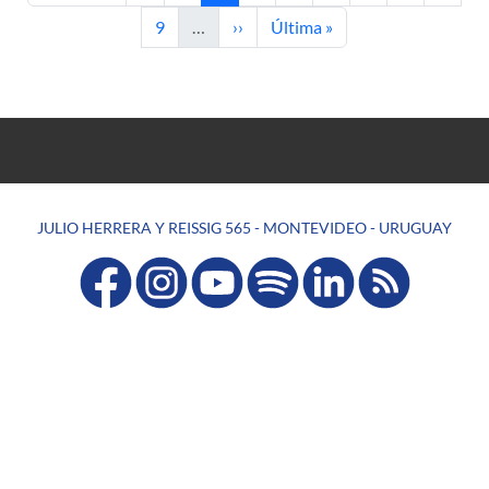
Página
Siguiente página
Última página
9
…
››
Última »
JULIO HERRERA Y REISSIG 565 - MONTEVIDEO - URUGUAY