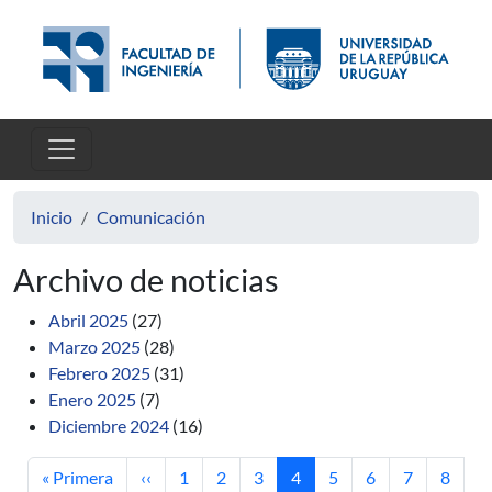
Pasar al contenido principal
Inicio
Comunicación
Archivo de noticias
Abril 2025
(27)
Marzo 2025
(28)
Febrero 2025
(31)
Enero 2025
(7)
Diciembre 2024
(16)
Primera página
Página anterior
Página
Página
Página
Página actual
Página
Página
Página
Página
« Primera
‹‹
1
2
3
4
5
6
7
8