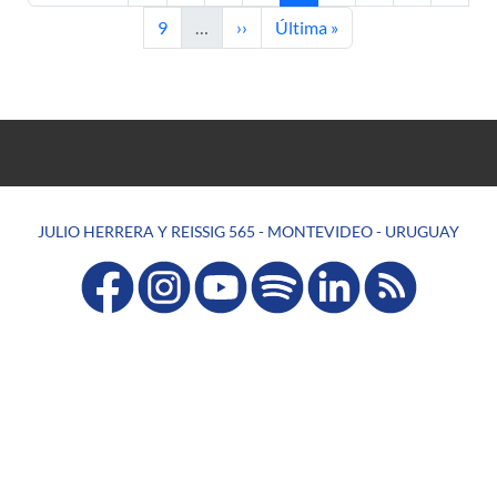
Página
Siguiente página
Última página
9
…
››
Última »
JULIO HERRERA Y REISSIG 565 - MONTEVIDEO - URUGUAY