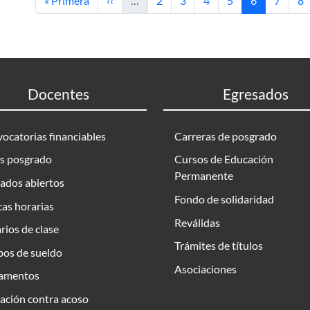
« Primera
‹‹
…
2
3
4
5
6
7
8
Docentes
Egresados
ocatorias financiables
Carreras de posgrado
s posgrado
Cursos de Educación
Permanente
ados abiertos
Fondo de solidaridad
as horarias
Reválidas
rios de clase
Trámites de títulos
bos de sueldo
Asociaciones
amentos
ación contra acoso