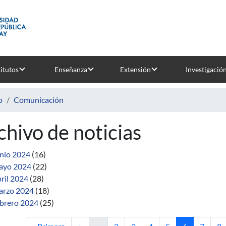
titutos
Enseñanza
Extensión
Investigació
o
Comunicación
chivo de noticias
nio 2024
(16)
ayo 2024
(22)
ril 2024
(28)
rzo 2024
(18)
brero 2024
(25)
Primera página
Página anterior
Página
Página
Página
Página
Página actua
Página
Pá