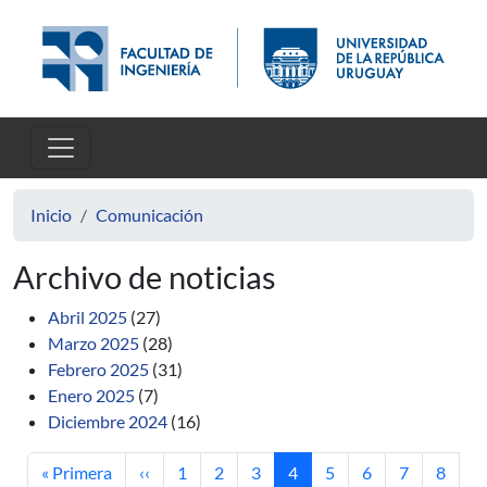
Pasar al contenido principal
Inicio
Comunicación
Archivo de noticias
Abril 2025
(27)
Marzo 2025
(28)
Febrero 2025
(31)
Enero 2025
(7)
Diciembre 2024
(16)
Primera página
Página anterior
Página
Página
Página
Página actual
Página
Página
Página
Página
« Primera
‹‹
1
2
3
4
5
6
7
8