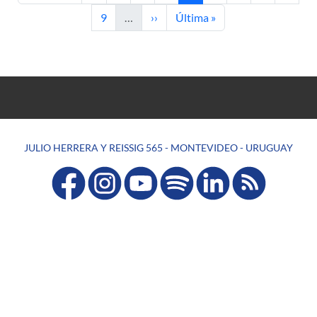
Página
Siguiente página
Última página
9
…
››
Última »
JULIO HERRERA Y REISSIG 565 - MONTEVIDEO - URUGUAY