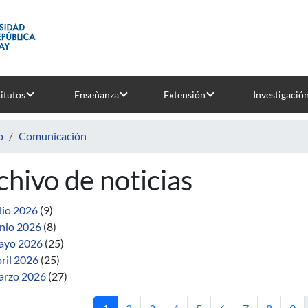
titutos
Enseñanza
Extensión
Investigació
o
Comunicación
chivo de noticias
lio 2026
(9)
nio 2026
(8)
ayo 2026
(25)
ril 2026
(25)
rzo 2026
(27)
Página actual
Página
Página
Página
Página
Página
Página
Página
Pág