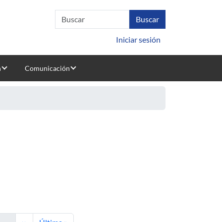
Iniciar sesión
n
Comunicación
ina
Siguiente página
Última página