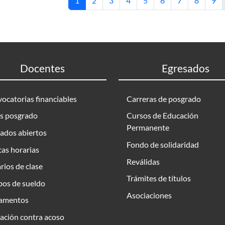
1
2
3
4
5
6
7
8
9
Docentes
Egresados
ocatorias financiables
Carreras de posgrado
s posgrado
Cursos de Educación
Permanente
ados abiertos
Fondo de solidaridad
as horarias
Reválidas
rios de clase
Trámites de títulos
bos de sueldo
Asociaciones
amentos
ación contra acoso