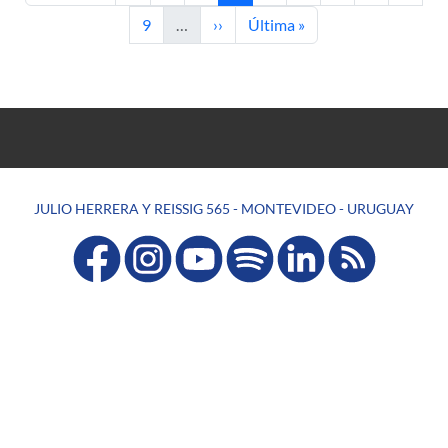
Página
Siguiente página
Última página
9
…
››
Última »
JULIO HERRERA Y REISSIG 565 - MONTEVIDEO - URUGUAY