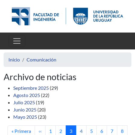
Pasar al contenido principal
Inicio
Comunicación
Archivo de noticias
Septiembre 2025
(29)
Agosto 2025
(22)
Julio 2025
(19)
Junio 2025
(20)
Mayo 2025
(23)
Primera página
Página anterior
Página
Página
Página actual
Página
Página
Página
Página
Página
« Primera
‹‹
1
2
3
4
5
6
7
8