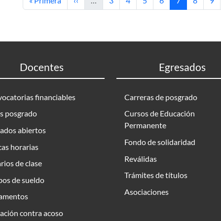
« Primera
‹‹
…
3
4
5
6
7
8
9
Docentes
Egresados
ocatorias financiables
Carreras de posgrado
s posgrado
Cursos de Educación
Permanente
ados abiertos
Fondo de solidaridad
as horarias
Reválidas
rios de clase
Trámites de títulos
bos de sueldo
Asociaciones
amentos
ación contra acoso