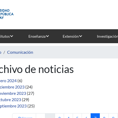
titutos
Enseñanza
Extensión
Investigació
o
Comunicación
chivo de noticias
ero 2024
(6)
ciembre 2023
(24)
viembre 2023
(27)
tubre 2023
(29)
ptiembre 2023
(25)
Primera página
Página anterior
Página
Página
Página
Página
Página actual
Página
Pág