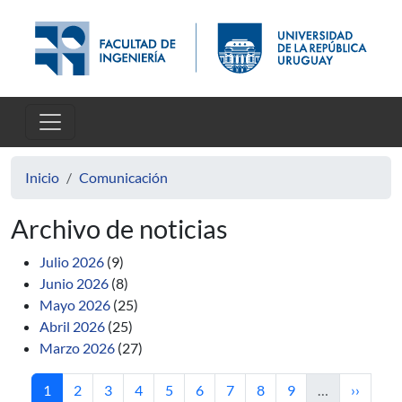
Pasar al contenido principal
Inicio
Comunicación
Archivo de noticias
Julio 2026
(9)
Junio 2026
(8)
Mayo 2026
(25)
Abril 2026
(25)
Marzo 2026
(27)
Página actual
Página
Página
Página
Página
Página
Página
Página
Página
Siguient
1
2
3
4
5
6
7
8
9
…
››