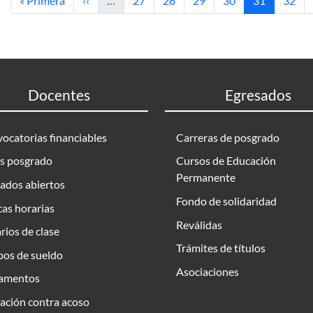
« Primera
‹‹
…
27
28
29
30
31
32
Docentes
Egresados
ocatorias financiables
Carreras de posgrado
s posgrado
Cursos de Educación
Permanente
ados abiertos
Fondo de solidaridad
as horarias
Reválidas
rios de clase
Trámites de títulos
bos de sueldo
Asociaciones
amentos
ación contra acoso