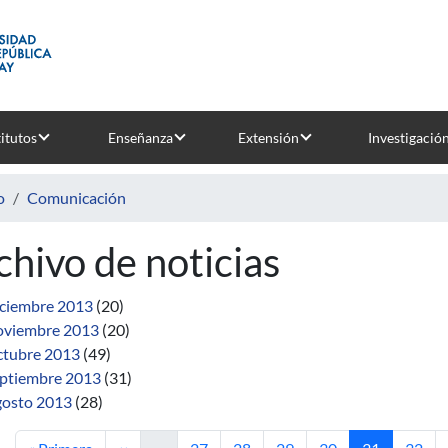
titutos
Enseñanza
Extensión
Investigació
o
Comunicación
chivo de noticias
ciembre 2013
(20)
viembre 2013
(20)
tubre 2013
(49)
ptiembre 2013
(31)
osto 2013
(28)
Primera página
Página anterior
Página
Página
Página
Página
Página actua
Págin