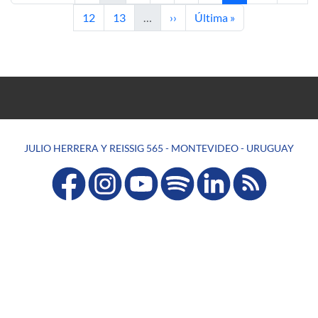
Página
Página
Siguiente página
Última página
12
13
…
››
Última »
JULIO HERRERA Y REISSIG 565 - MONTEVIDEO - URUGUAY