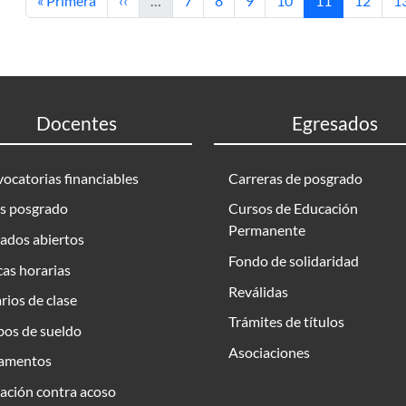
« Primera
‹‹
…
7
8
9
10
11
12
1
Docentes
Egresados
ocatorias financiables
Carreras de posgrado
s posgrado
Cursos de Educación
Permanente
ados abiertos
Fondo de solidaridad
as horarias
Reválidas
rios de clase
Trámites de títulos
bos de sueldo
Asociaciones
amentos
ación contra acoso