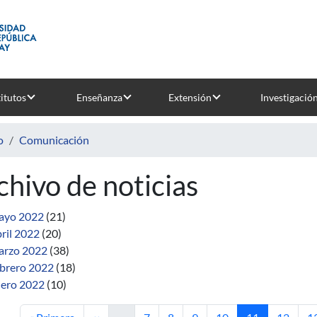
titutos
Enseñanza
Extensión
Investigació
o
Comunicación
chivo de noticias
ayo 2022
(21)
ril 2022
(20)
rzo 2022
(38)
brero 2022
(18)
ero 2022
(10)
Primera página
Página anterior
Página
Página
Página
Página
Página actual
Página
P