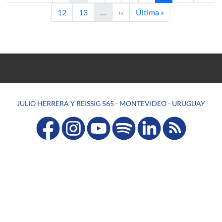
Página
Página
Siguiente página
Última página
12
13
…
››
Última »
JULIO HERRERA Y REISSIG 565 - MONTEVIDEO - URUGUAY