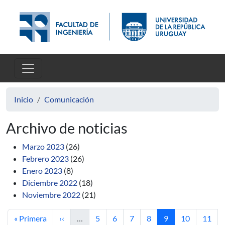
Pasar al contenido principal
Inicio
Comunicación
Archivo de noticias
Marzo 2023
(26)
Febrero 2023
(26)
Enero 2023
(8)
Diciembre 2022
(18)
Noviembre 2022
(21)
Primera página
Página anterior
Página
Página
Página
Página
Página actual
Página
Págin
« Primera
‹‹
…
5
6
7
8
9
10
11