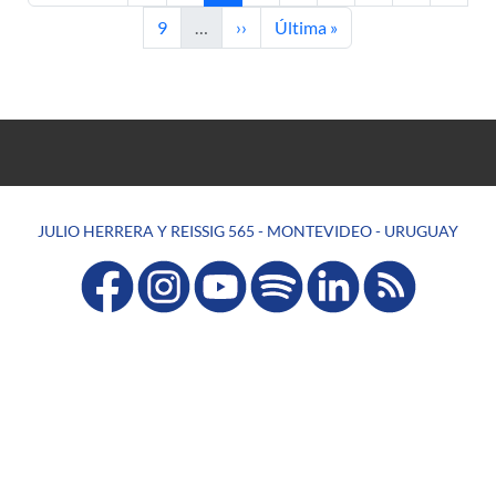
Página
Siguiente página
Última página
9
…
››
Última »
JULIO HERRERA Y REISSIG 565 - MONTEVIDEO - URUGUAY