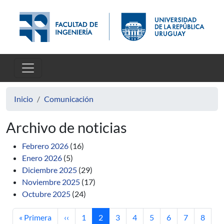
Pasar al contenido principal
Inicio
Comunicación
Archivo de noticias
Febrero 2026
(16)
Enero 2026
(5)
Diciembre 2025
(29)
Noviembre 2025
(17)
Octubre 2025
(24)
Primera página
Página anterior
Página
Página actual
Página
Página
Página
Página
Página
Página
« Primera
‹‹
1
2
3
4
5
6
7
8