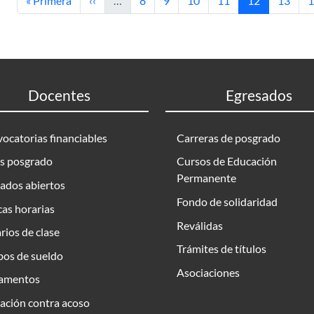
« Primera
‹‹
…
8
9
10
11
12
13
1
Docentes
Egresados
ocatorias financiables
Carreras de posgrado
s posgrado
Cursos de Educación
Permanente
ados abiertos
Fondo de solidaridad
as horarias
Reválidas
rios de clase
Trámites de títulos
bos de sueldo
Asociaciones
amentos
ación contra acoso