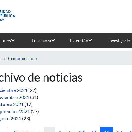
titutos
Enseñanza
Extensión
Investigació
o
Comunicación
chivo de noticias
ciembre 2021
(22)
viembre 2021
(31)
tubre 2021
(17)
ptiembre 2021
(27)
osto 2021
(23)
Primera página
Página anterior
Página
Página
Página
Página
Página actual
Página
P